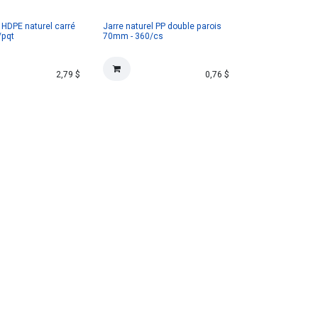
L HDPE naturel carré
Jarre naturel PP double parois
/pqt
70mm - 360/cs
2,79
$
0,76
$