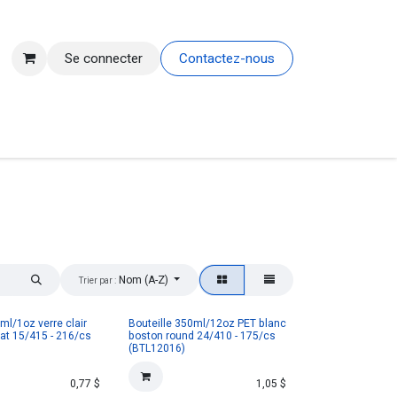
Se connecter
Contactez-nous
Nom (A-Z)
Trier par :
IR
0ml/1oz verre clair
Bouteille 350ml/12oz PET blanc
lat 15/415 - 216/cs
boston round 24/410 - 175/cs
(BTL12016)
0,77
$
1,05
$