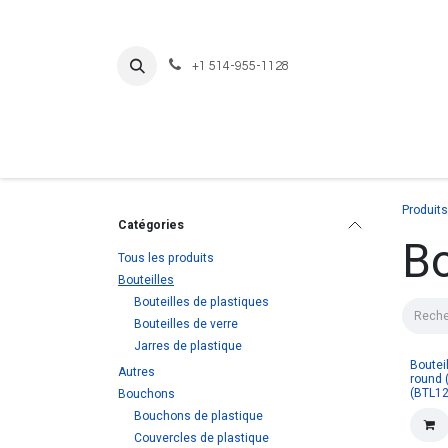
Se rendre au contenu
+1 514-955-1128
Produits
Catégories
Bo
Tous les produits
Bouteilles
Bouteilles de plastiques
Bouteilles de verre
Jarres de plastique
Boutei
Autres
round 
(BTL1
Bouchons
Bouchons de plastique
Couvercles de plastique