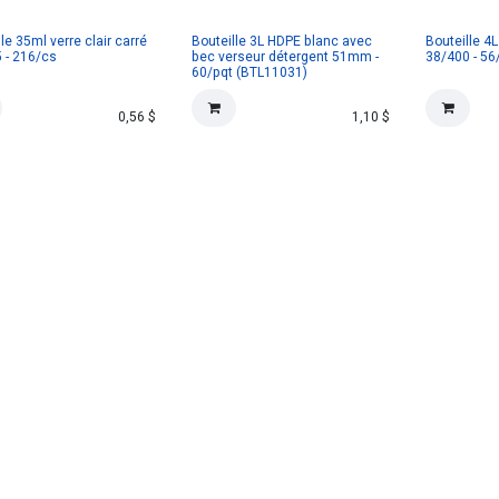
le 35ml verre clair carré
Bouteille 3L HDPE blanc avec
Bouteille 4
 - 216/cs
bec verseur détergent 51mm -
38/400 - 56
60/pqt (BTL11031)
0,56
$
1,10
$