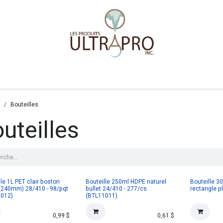
Accueil
Boutique
Bouteilles
uteilles
lle 1L PET clair boston
Bouteille 250ml HDPE naturel
Bouteille 3
(240mm) 28/410 - 98/pqt
bullet 24/410 - 277/cs
rectangle p
2012)
(BTL11011)
0,99
$
0,61
$