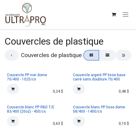
Se rendre au contenu
Couvercles de plastique
Couvercles de plastique
Couvercle PP noir dome
Couvercle argent PP lisse base
70/400 - 1025/cs
carré sans doublure 70/400
0,24
$
0,48
$
Couvercle blanc PP RBD T/E
Couvercle blanc PP lisse dome
83/400 (20oz) - 450/cs
58/400 - 1400/cs
0,63
$
0,10
$