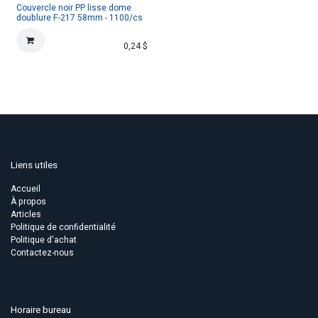
Couvercle noir PP lisse dome
doublure F-217 58mm - 1100/cs
0,24
$
Liens utiles
Accueil
À propos
Articles
Politique de confidentialité
Politique d'achat
Contactez-nous
Horaire bureau