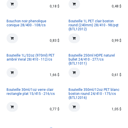
0,18
$
0,48
$
Bouchon noir phenolique
Bouteille 1L PET clair boston
conique 28/400 - 108/cs
round (240mm) 28/410 - 98/pqt
(BTL12012)
0,83
$
0,99
$
Bouteille 1L/32oz (970ml) PET
Bouteille 250ml HDPE naturel
ambré Veral 28/410 - 112/cs
bullet 24/410 - 277/cs
(BTL11011)
1,66
$
0,61
$
IR
Bouteille 30ml/1oz verre clair
Bouteille 350ml/12oz PET blanc
rectangle plat 15/415 - 216/cs
boston round 24/410 - 175/cs
(BTL12016)
0,77
$
1,05
$