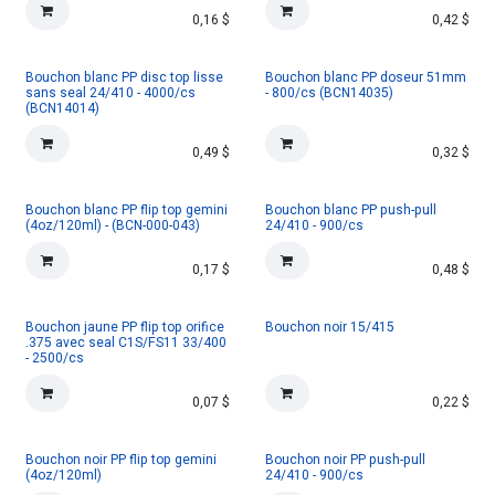
0,16
$
0,42
$
Bouchon blanc PP disc top lisse
Bouchon blanc PP doseur 51mm
sans seal 24/410 - 4000/cs
- 800/cs (BCN14035)
(BCN14014)
0,49
$
0,32
$
Bouchon blanc PP flip top gemini
Bouchon blanc PP push-pull
(4oz/120ml) - (BCN-000-043)
24/410 - 900/cs
0,17
$
0,48
$
Bouchon jaune PP flip top orifice
Bouchon noir 15/415
.375 avec seal C1S/FS11 33/400
- 2500/cs
0,07
$
0,22
$
Bouchon noir PP flip top gemini
Bouchon noir PP push-pull
(4oz/120ml)
24/410 - 900/cs