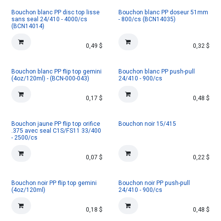
Bouchon blanc PP disc top lisse
Bouchon blanc PP doseur 51mm
sans seal 24/410 - 4000/cs
- 800/cs (BCN14035)
(BCN14014)
0,49
$
0,32
$
Bouchon blanc PP flip top gemini
Bouchon blanc PP push-pull
(4oz/120ml) - (BCN-000-043)
24/410 - 900/cs
0,17
$
0,48
$
Bouchon jaune PP flip top orifice
Bouchon noir 15/415
.375 avec seal C1S/FS11 33/400
- 2500/cs
0,07
$
0,22
$
Bouchon noir PP flip top gemini
Bouchon noir PP push-pull
(4oz/120ml)
24/410 - 900/cs
0,18
$
0,48
$