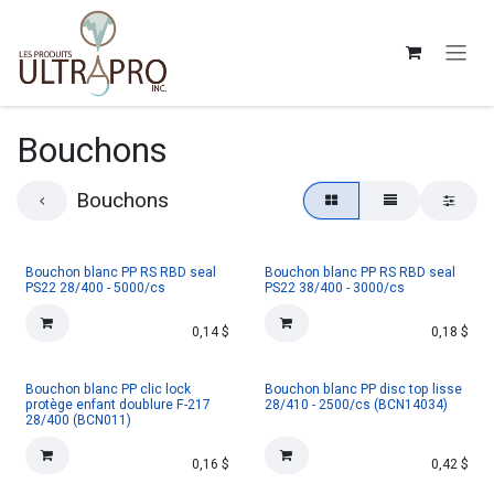
Se rendre au contenu
Bouchons
Bouchons
Bouchon blanc PP RS RBD seal
Bouchon blanc PP RS RBD seal
PS22 28/400 - 5000/cs
PS22 38/400 - 3000/cs
0,14
$
0,18
$
Bouchon blanc PP clic lock
Bouchon blanc PP disc top lisse
protège enfant doublure F-217
28/410 - 2500/cs (BCN14034)
28/400 (BCN011)
0,16
$
0,42
$