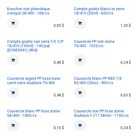
Bouchon noir phenolique
Compte goutte blanc/or verre
conique 28/400 - 108/cs
18/415 (35ml) - 600/cs
0,83
$
1,20
$
Compte goutte noir verre T/E C/P
Couvercle PP noir dome
18/410 (100ml) - 140/pqt
70/400 - 1025/cs
(BCN50041) (#04)
0,40
$
0,24
$
Couvercle argent PP lisse base
Couvercle blanc PP RBD T/E
carré sans doublure 70/400
83/400 (20oz) - 450/cs
0,48
$
0,63
$
Couvercle blanc PP lisse dome
Couvercle noir PP lisse dome
58/400 - 1400/cs
doublure F-217 58mm - 1100/cs
0,10
$
0,24
$