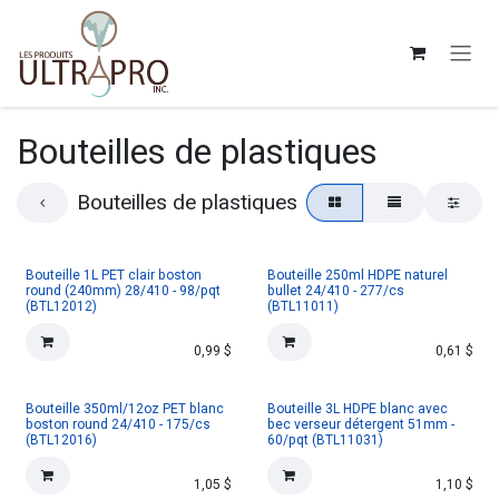
Se rendre au contenu
Bouteilles de plastiques
Bouteilles de plastiques
Bouteille 1L PET clair boston
Bouteille 250ml HDPE naturel
round (240mm) 28/410 - 98/pqt
bullet 24/410 - 277/cs
(BTL12012)
(BTL11011)
0,99
$
0,61
$
IR
Bouteille 350ml/12oz PET blanc
Bouteille 3L HDPE blanc avec
boston round 24/410 - 175/cs
bec verseur détergent 51mm -
(BTL12016)
60/pqt (BTL11031)
1,05
$
1,10
$