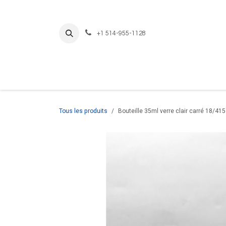
Se rendre au contenu
+1 514-955-1128
Tous les produits
Bouteille 35ml verre clair carré 18/415